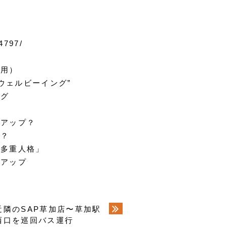
/4797/
用）
ウェルビーイング”
ング
がアップ？
は？
な多重人格」
度アップ
近隣のSAP草加店〜草加駅
西口を巡回バス運行