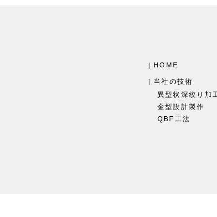
HOME
当社の技術
異型状深絞り加
金型設計製作
QBF工法