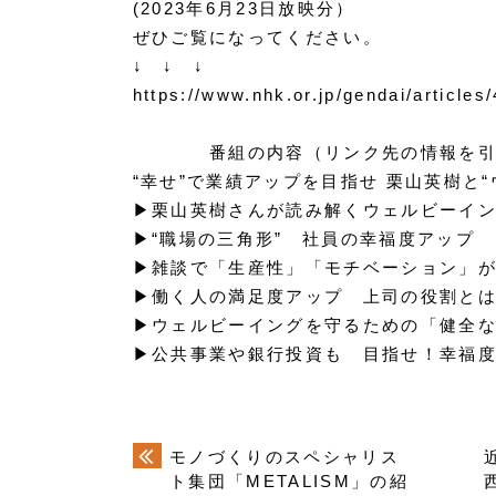
(2023年6月23日放映分）
ぜひご覧になってください。
↓ ↓ ↓
https://www.nhk.or.jp/gendai/articles
番組の内容（リンク先の情報を引
“幸せ”で業績アップを目指せ 栗山英樹と“
▶栗山英樹さんが読み解くウェルビーイ
▶“職場の三角形” 社員の幸福度アップ
▶雑談で「生産性」「モチベーション」
▶働く人の満足度アップ 上司の役割と
▶ウェルビーイングを守るための「健全
▶公共事業や銀行投資も 目指せ！幸福
モノづくりのスペシャリス
ト集団「METALISM」の紹