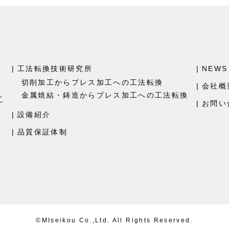
工法転換技術研究所
NEWS
切削加工からプレス加工
への工法転換
会社概
金属焼結・鋳造からプレス加工
への工法転換
工
お問い
設備紹介
品質保証体制
©MIseikou Co.,Ltd. All Rights Reserved.