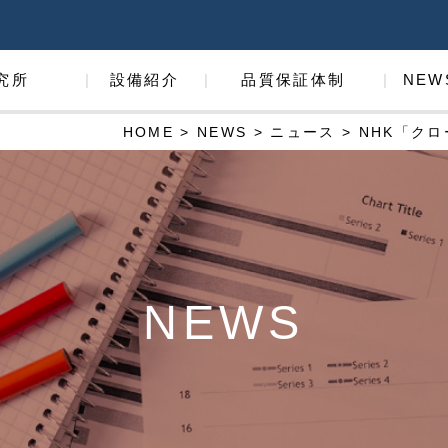
究所
設備紹介
品質保証体制
NEW
HOME
>
NEWS
>
ニュース
> NHK「ク
NEWS