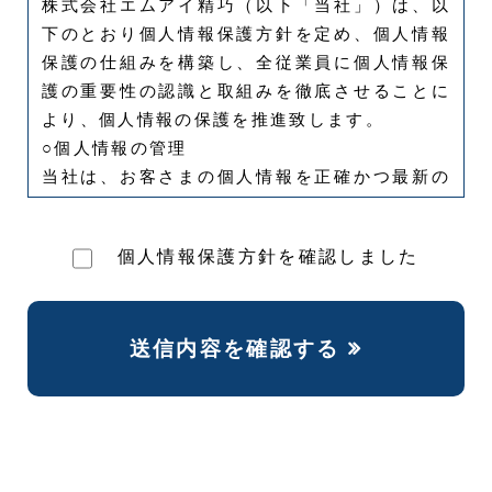
株式会社エムアイ精巧（以下「当社」）は、以
下のとおり個人情報保護方針を定め、個人情報
保護の仕組みを構築し、全従業員に個人情報保
護の重要性の認識と取組みを徹底させることに
より、個人情報の保護を推進致します。
○個人情報の管理
当社は、お客さまの個人情報を正確かつ最新の
状態に保ち、個人情報への不正アクセス・紛
失・破損・改ざん・漏洩などを防止するため、
個人情報保護方針を確認しました
セキュリティシステムの維持・管理体制の整
備・社員教育の徹底等の必要な措置を講じ、安
全対策を実施し個人情報の厳重な管理を行ない
ます。
○個人情報の利用目的
お客さまからお預かりした個人情報は、当社か
らのご連絡や業務のご案内やご質問に対する回
答として、電子メールや資料のご送付に利用い
たします。